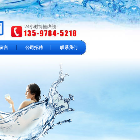
留言
公司招聘
联系我们