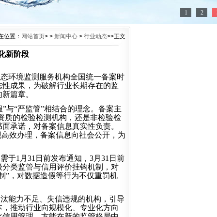
1
2
在位置：
网站首页
> >
新闻中心
>
行业动态
>>正文
化新阶段
国生态环境监测服务机构全国统一备案时
志性成果，为破解行业长期存在的监
的新篇章。
服”与“严监管”相结合的理念。备案主
资质的检验检测机构，还是非检验检
书面承诺，对备案信息真实性负责。
现高效办理，备案信息向社会公开，为
门需于
1月31日前发布通知，3月31日前
级分类监管与信用评价挂钩机制，对
制”，对数据造假等行为不仅重罚机
淘汰能力不足、失信违规的机构，引导
本，推动行业向规模化、专业化方向
化信用管理，方能在新的监管格局中