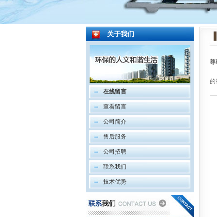
关于我们
尊
如
的
在线留言
查看留言
公司简介
售后服务
公司招聘
联系我们
技术优势