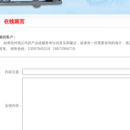
在线留言
敬的客户：
果您对我公司的产品或服务有任何意见和建议，或者有一些需要咨询的地方，请及
答复。 销售热线：
13597845218
18872984719
内容主题：
反馈内容：