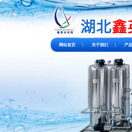
网站首页
关于我们
产