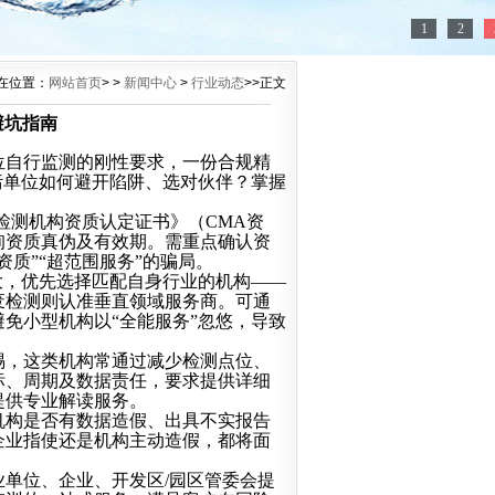
1
2
在位置：
网站首页
> >
新闻中心
>
行业动态
>>正文
避坑指南
单位自行监测的刚性要求，一份合规精
污单位如何避开陷阱、选对伙伴？掌握
检测机构资质认定证书》（CMA资
询资质真伪及有效期。需重点确认资
质”“超范围服务”的骗局。
大，优先选择匹配自身行业的机构——
废检测则认准垂直领域服务商。可通
免小型机构以“全能服务”忽悠，导致
惕，这类机构常通过减少检测点位、
标、周期及数据责任，要求提供详细
提供专业解读服务。
机构是否有数据造假、出具不实报告
企业指使还是机构主动造假，都将面
。
业单位、企业、开发区
/园区管委会提