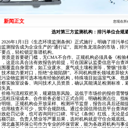
新闻正文
您现在所
选对第三方监测机构：排污单位合规
2026年1月1日《生态环境监测条例》正式施行，明确了排污
的监测报告成为企业生产的“通行证”。面对鱼龙混杂的市场，排
下要点，轻松锁定靠谱机构。
资质是首要硬门槛，无
CMA不合作。正规机构必须具备《检验
），这是出具合法有效报告的前提，可在国家认监委信息平台查
范围覆盖自身需求，如工业废水、废气或土壤检测等，警惕“挂靠资
技术能力要对口，拒绝
“全能陷阱”。不同机构擅长领域差异较
规污染物监测可选本地有经验的机构，特殊项目如温室气体、危
考察实验室设备、询问技术人员资质，确认其能满足检测标准，避
据失真。
价格与流程双把关，规避隐形风险。远低于市场价的报价需警
化流程压缩成本。合作前务必签订正式合同，明确检测点位、指
价明细。正规机构会开放采样、检测环节监督，报告出具后还能
信用核查不可少，筑牢合规防线。通过全国信用信息平台查询
行政处罚记录，也可咨询同行口碑。牢记《条例》红线，无论是
高额罚款、负责人禁业等严重后果，选对机构就是守住合规底线
湖北鑫英环保公司
作为专业的环保管家，能为各政府机构与事