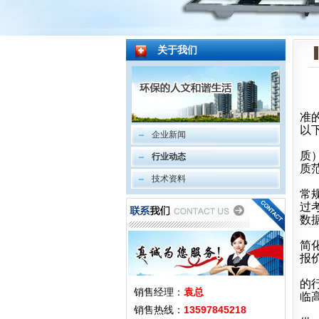
关于我们
准
以
企业新闻
质
行业动态
质
技术资料
常
过
数
简
报
的
销售经理：
袁总
临
销售热线：
13597845218