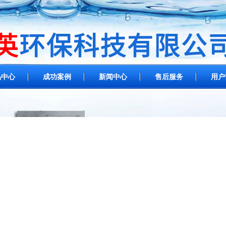
品中心
成功案例
新闻中心
售后服务
用户