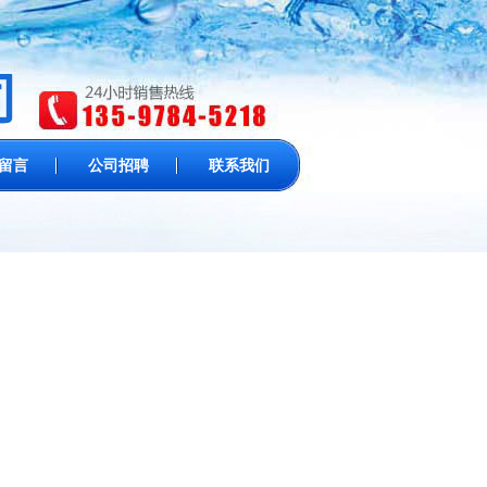
留言
公司招聘
联系我们