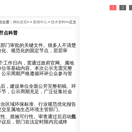
1
2
在位置：
网站首页
> >
新闻中心
>
技术资料
>>正文
节点科普
境部门审批的关键文件。很多人不清楚
准化、规范化的固定节点，层层审
个工作日内，需通过政府官网、属地
单位等基础内容。本次公示无需完整
，公示周期严格遵循环评公众参与管
稿后，建设单位全面公开完整初稿、环
环节，公示周期充足，广泛征集社会
结合区域环保标准、行业规范优化报告
提交至属地生态环境主管部门。
实性、措施可行性。审查通过后启动
批
异议后，部门在法定时限内完成终