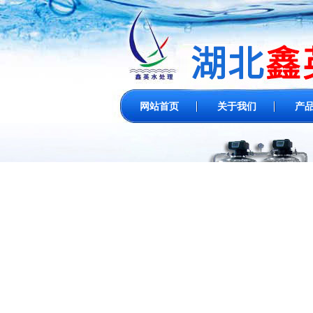
网站首页
关于我们
产