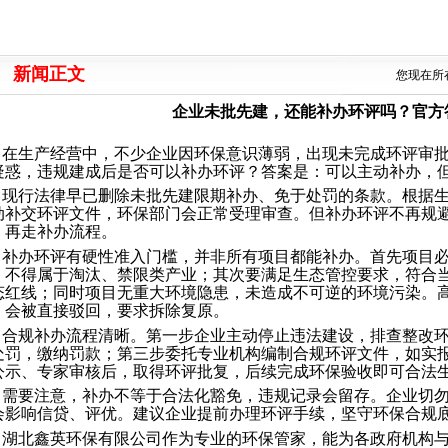
新闻正文
您现在所
企业未批先建，还能补办环评吗？官方
在生产经营中，不少企业因环保意识薄弱，出现未完成环评审
疑惑，违规建成后是否可以补办环评？答案是：可以主动补办，
现行法律早已删除未批先建限期补办、免于处罚的条款。根据
动补交环评文件，环保部门会正常受理审查。但补办环评不再规
，再走补办流程。
补办环评有硬性准入门槛，并非所有项目都能补办。首先项目
，不得属于淘汰、禁限类产业；其次要满足生态管控要求，符合
态红线；同时项目无重大环境隐患，未造成不可逆的环境污染。
，会被直接驳回，要求拆除复原。
合规补办流程清晰。第一步企业主动停止违法建设，排查整改
处罚，缴纳罚款；第三步委托专业机构编制合规环评文件，如实
公示、专家审核后，取得环评批复，后续完成环保验收即可合法
需要注意，补办不等于合法化豁免，违规记录会留存。企业切
会影响信贷、评优。建议企业提前办理环评手续，坚守环保合规
湖北鑫英环保有限公司
作为专业的环保管家，能为各政府机构