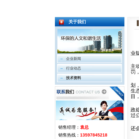
关于我们
业
企业新闻
主
行业动态
罚
技术资料
划
生
目
政
过
销售经理：
袁总
还
销售热线：
13597845218