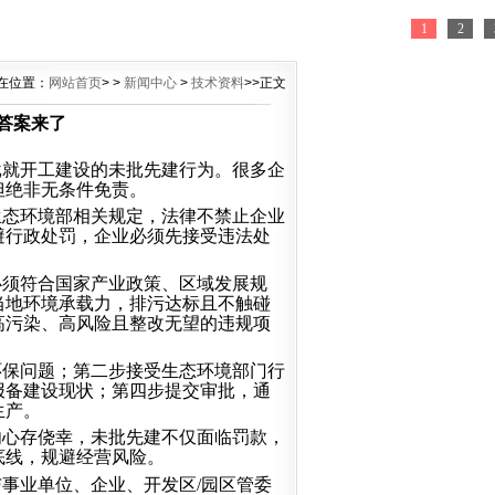
1
2
在位置：
网站首页
> >
新闻中心
>
技术资料
>>正文
答案来了
批就开工建设的未批先建行为。很多企
但绝非无条件免责。
生态环境部相关规定，法律不禁止企业
避行政处罚，企业必须先接受违法处
必须符合国家产业政策、区域发展规
当地环境承载力，排污达标且不触碰
高污染、高风险且整改无望的违规项
环保问题；第二步接受生态环境部门行
报备建设现状；第四步提交审批，通
生产。
勿心存侥幸，未批先建不仅面临罚款，
底线，规避经营风险。
与事业单位、企业、开发区
/园区管委