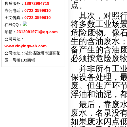
点。
售后服务：
18872984719
办公电话：
0722-3599610
其次，对照
图文传真：
0722-3599610
将多数工业场
在线QQ：
危险废物。像
邮箱：
2312091971@qq.com
生的含油废水
公司网址：
www.xinyingweb.com
备产生的含油
公司地址：湖北省随州市迎宾花
必须按危险废
园一号楼103商铺
并非所有工
保设备处理，
废。但生产环
浮油和油泥，
最后，靠废
废水，名录没
如果废水闪点