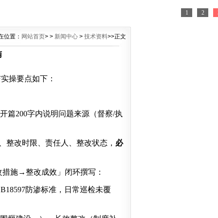
1
2
在位置：
网站首页
> >
新闻中心
>
技术资料
>>正文
南
与实操要点如下：
，开篇200字内说明问题来源（督察/执
）、整改时限、责任人、整改状态，
必
改措施→整改成效」闭环撰写：
GB18597防渗标准，日常巡检未覆