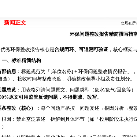
新闻正文
您现在所
环保问题整改报告精简撰写指
优秀环保整改报告核心是
合规闭环、可追溯可验证
，核心框架
一、标准精简结构
首部信息
：标题规范为「
[单位名称] + 环保问题整改情况报告」
/自查）、接收时间与整改态度，明确整改领导小组及责任划分。
问题总览
：用表格列清问题原文、问题类型（废水
/废气/固废等
100%原文引用监管反馈问题，不得删减、改写
。
逐条整改（核心）
：每个问题严格按「问题复述
→根因分析→整
根因：禁止空泛表述，拆解到具体环节（如「投用阶段未执行
」）