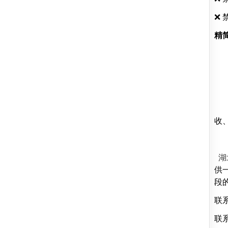
❌
精
收
湖
供
段
联
联