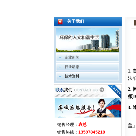
关于我们
企业新闻
行业动态
1.
技术资料
法
2.
须
3.
销售经理：
袁总
盖
销售热线：
13597845218