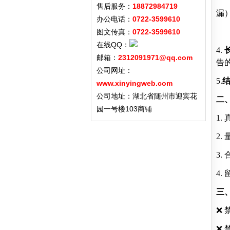
售后服务：
18872984719
漏
办公电话：
0722-3599610
图文传真：
0722-3599610
在线QQ：
4.
邮箱：
2312091971@qq.com
告
公司网址：
5.
www.xinyingweb.com
公司地址：湖北省随州市迎宾花
二
园一号楼103商铺
1.
2
3
4
三
❌
❌