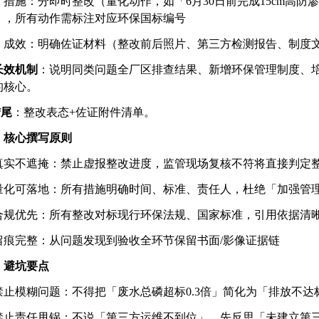
措施：分即时整改（量化动作，如「
6月30日前完成15cm高
），所有动作需标注对应环保国标编号
成效：明确佐证材料（整改前后照片、第三方检测报告、制度
长效机制
：说明同类问题全厂区排查结果、新增环保管理制度、
的核心。
结尾
：整改表态
+佐证附件清单。
、
核心撰写原则
真实不遮掩：禁止虚报整改进度，监管现场复核不符将直接判定
. 量化可落地：所有措施明确时间、标准、责任人，杜绝「加强管
. 合规优先：所有整改对标现行环保法规、国家标准，引用依据清
. 留痕完整：从问题发现到验收全环节保留书面/影像证据链
、避坑要点
 禁止模糊问题：不得把「废水总磷超标0.3倍」简化为「排放不达
 禁止责任甩锅：不说「第三方运维不到位」，先反思「未建立第