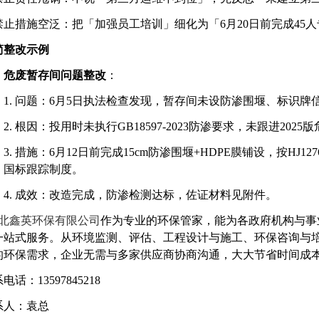
 禁止措施空泛：把「加强员工培训」细化为「6月20日前完成45人
简整改示例
危废暂存间问题整改
：
1.
问题：
6月5日执法检查发现，暂存间未设防渗围堰、标识牌
2.
根因：投用时未执行
GB18597-2023防渗要求，未跟进20
3.
措施：
6月12日前完成15cm防渗围堰+HDPE膜铺设，按HJ12
、国标跟踪制度。
4.
成效：改造完成，防渗检测达标，佐证材料见附件。
北鑫英环保有限公司
作为专业的环保管家，能为各政府机构与事
一站式服务。从环境监测、评估、工程设计与施工、环保咨询与
的环保需求，企业无需与多家供应商协商沟通，大大节省时间成
系电话：
13597845218
系人：袁总