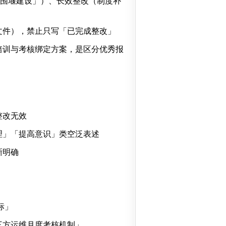
防渗围堰建设」）、长效整改（制度补
文件），禁止只写「已完成整改」
培训与考核绑定方案，是区分优秀报
整改无效
理」「提高意识」类空泛表述
晰明确
标」
三方运维月度考核机制」